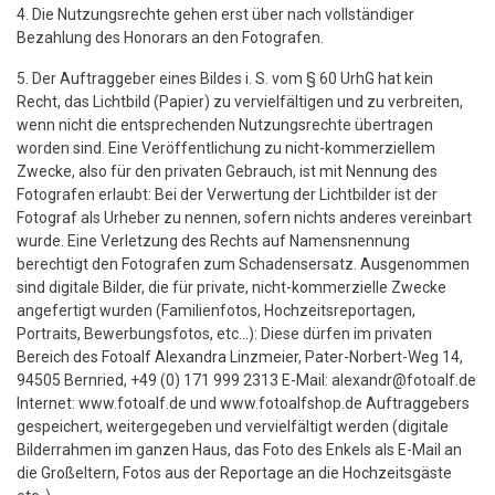
4. Die Nutzungsrechte gehen erst über nach vollständiger
Bezahlung des Honorars an den Fotografen.
5. Der Auftraggeber eines Bildes i. S. vom § 60 UrhG hat kein
Recht, das Lichtbild (Papier) zu vervielfältigen und zu verbreiten,
wenn nicht die entsprechenden Nutzungsrechte übertragen
worden sind. Eine Veröffentlichung zu nicht-kommerziellem
Zwecke, also für den privaten Gebrauch, ist mit Nennung des
Fotografen erlaubt: Bei der Verwertung der Lichtbilder ist der
Fotograf als Urheber zu nennen, sofern nichts anderes vereinbart
wurde. Eine Verletzung des Rechts auf Namensnennung
berechtigt den Fotografen zum Schadensersatz. Ausgenommen
sind digitale Bilder, die für private, nicht-kommerzielle Zwecke
angefertigt wurden (Familienfotos, Hochzeitsreportagen,
Portraits, Bewerbungsfotos, etc...): Diese dürfen im privaten
Bereich des Fotoalf Alexandra Linzmeier, Pater-Norbert-Weg 14,
94505 Bernried, +49 (0) 171 999 2313 E-Mail: alexandr@fotoalf.de
Internet: www.fotoalf.de und www.fotoalfshop.de Auftraggebers
gespeichert, weitergegeben und vervielfältigt werden (digitale
Bilderrahmen im ganzen Haus, das Foto des Enkels als E-Mail an
die Großeltern, Fotos aus der Reportage an die Hochzeitsgäste