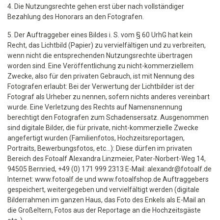
4. Die Nutzungsrechte gehen erst über nach vollständiger
Bezahlung des Honorars an den Fotografen.
5. Der Auftraggeber eines Bildes i. S. vom § 60 UrhG hat kein
Recht, das Lichtbild (Papier) zu vervielfältigen und zu verbreiten,
wenn nicht die entsprechenden Nutzungsrechte übertragen
worden sind. Eine Veröffentlichung zu nicht-kommerziellem
Zwecke, also für den privaten Gebrauch, ist mit Nennung des
Fotografen erlaubt: Bei der Verwertung der Lichtbilder ist der
Fotograf als Urheber zu nennen, sofern nichts anderes vereinbart
wurde. Eine Verletzung des Rechts auf Namensnennung
berechtigt den Fotografen zum Schadensersatz. Ausgenommen
sind digitale Bilder, die für private, nicht-kommerzielle Zwecke
angefertigt wurden (Familienfotos, Hochzeitsreportagen,
Portraits, Bewerbungsfotos, etc...): Diese dürfen im privaten
Bereich des Fotoalf Alexandra Linzmeier, Pater-Norbert-Weg 14,
94505 Bernried, +49 (0) 171 999 2313 E-Mail: alexandr@fotoalf.de
Internet: www.fotoalf.de und www.fotoalfshop.de Auftraggebers
gespeichert, weitergegeben und vervielfältigt werden (digitale
Bilderrahmen im ganzen Haus, das Foto des Enkels als E-Mail an
die Großeltern, Fotos aus der Reportage an die Hochzeitsgäste