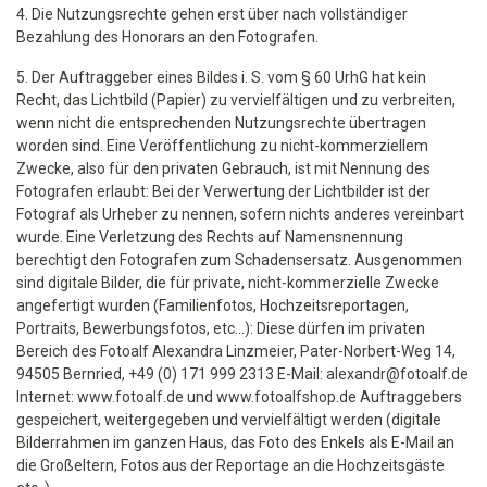
4. Die Nutzungsrechte gehen erst über nach vollständiger
Bezahlung des Honorars an den Fotografen.
5. Der Auftraggeber eines Bildes i. S. vom § 60 UrhG hat kein
Recht, das Lichtbild (Papier) zu vervielfältigen und zu verbreiten,
wenn nicht die entsprechenden Nutzungsrechte übertragen
worden sind. Eine Veröffentlichung zu nicht-kommerziellem
Zwecke, also für den privaten Gebrauch, ist mit Nennung des
Fotografen erlaubt: Bei der Verwertung der Lichtbilder ist der
Fotograf als Urheber zu nennen, sofern nichts anderes vereinbart
wurde. Eine Verletzung des Rechts auf Namensnennung
berechtigt den Fotografen zum Schadensersatz. Ausgenommen
sind digitale Bilder, die für private, nicht-kommerzielle Zwecke
angefertigt wurden (Familienfotos, Hochzeitsreportagen,
Portraits, Bewerbungsfotos, etc...): Diese dürfen im privaten
Bereich des Fotoalf Alexandra Linzmeier, Pater-Norbert-Weg 14,
94505 Bernried, +49 (0) 171 999 2313 E-Mail: alexandr@fotoalf.de
Internet: www.fotoalf.de und www.fotoalfshop.de Auftraggebers
gespeichert, weitergegeben und vervielfältigt werden (digitale
Bilderrahmen im ganzen Haus, das Foto des Enkels als E-Mail an
die Großeltern, Fotos aus der Reportage an die Hochzeitsgäste