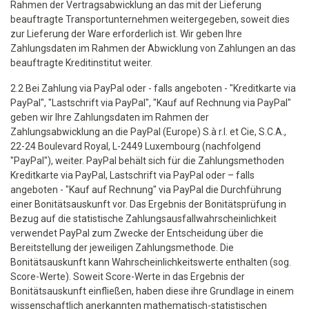
Rahmen der Vertragsabwicklung an das mit der Lieferung
beauftragte Transportunternehmen weitergegeben, soweit dies
zur Lieferung der Ware erforderlich ist. Wir geben Ihre
Zahlungsdaten im Rahmen der Abwicklung von Zahlungen an das
beauftragte Kreditinstitut weiter.
2.2 Bei Zahlung via PayPal oder - falls angeboten - "Kreditkarte via
PayPal", "Lastschrift via PayPal", "Kauf auf Rechnung via PayPal"
geben wir Ihre Zahlungsdaten im Rahmen der
Zahlungsabwicklung an die PayPal (Europe) S.à r.l. et Cie, S.C.A.,
22-24 Boulevard Royal, L-2449 Luxembourg (nachfolgend
"PayPal"), weiter. PayPal behält sich für die Zahlungsmethoden
Kreditkarte via PayPal, Lastschrift via PayPal oder – falls
angeboten - "Kauf auf Rechnung" via PayPal die Durchführung
einer Bonitätsauskunft vor. Das Ergebnis der Bonitätsprüfung in
Bezug auf die statistische Zahlungsausfallwahrscheinlichkeit
verwendet PayPal zum Zwecke der Entscheidung über die
Bereitstellung der jeweiligen Zahlungsmethode. Die
Bonitätsauskunft kann Wahrscheinlichkeitswerte enthalten (sog.
Score-Werte). Soweit Score-Werte in das Ergebnis der
Bonitätsauskunft einfließen, haben diese ihre Grundlage in einem
wissenschaftlich anerkannten mathematisch-statistischen