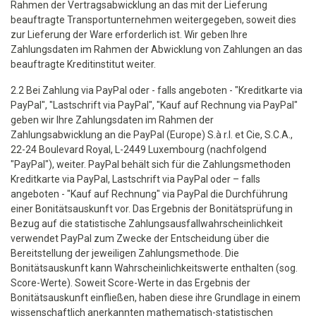
Rahmen der Vertragsabwicklung an das mit der Lieferung
beauftragte Transportunternehmen weitergegeben, soweit dies
zur Lieferung der Ware erforderlich ist. Wir geben Ihre
Zahlungsdaten im Rahmen der Abwicklung von Zahlungen an das
beauftragte Kreditinstitut weiter.
2.2 Bei Zahlung via PayPal oder - falls angeboten - "Kreditkarte via
PayPal", "Lastschrift via PayPal", "Kauf auf Rechnung via PayPal"
geben wir Ihre Zahlungsdaten im Rahmen der
Zahlungsabwicklung an die PayPal (Europe) S.à r.l. et Cie, S.C.A.,
22-24 Boulevard Royal, L-2449 Luxembourg (nachfolgend
"PayPal"), weiter. PayPal behält sich für die Zahlungsmethoden
Kreditkarte via PayPal, Lastschrift via PayPal oder – falls
angeboten - "Kauf auf Rechnung" via PayPal die Durchführung
einer Bonitätsauskunft vor. Das Ergebnis der Bonitätsprüfung in
Bezug auf die statistische Zahlungsausfallwahrscheinlichkeit
verwendet PayPal zum Zwecke der Entscheidung über die
Bereitstellung der jeweiligen Zahlungsmethode. Die
Bonitätsauskunft kann Wahrscheinlichkeitswerte enthalten (sog.
Score-Werte). Soweit Score-Werte in das Ergebnis der
Bonitätsauskunft einfließen, haben diese ihre Grundlage in einem
wissenschaftlich anerkannten mathematisch-statistischen