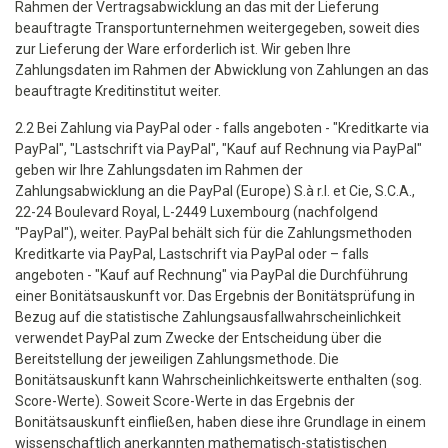
Rahmen der Vertragsabwicklung an das mit der Lieferung
beauftragte Transportunternehmen weitergegeben, soweit dies
zur Lieferung der Ware erforderlich ist. Wir geben Ihre
Zahlungsdaten im Rahmen der Abwicklung von Zahlungen an das
beauftragte Kreditinstitut weiter.
2.2 Bei Zahlung via PayPal oder - falls angeboten - "Kreditkarte via
PayPal", "Lastschrift via PayPal", "Kauf auf Rechnung via PayPal"
geben wir Ihre Zahlungsdaten im Rahmen der
Zahlungsabwicklung an die PayPal (Europe) S.à r.l. et Cie, S.C.A.,
22-24 Boulevard Royal, L-2449 Luxembourg (nachfolgend
"PayPal"), weiter. PayPal behält sich für die Zahlungsmethoden
Kreditkarte via PayPal, Lastschrift via PayPal oder – falls
angeboten - "Kauf auf Rechnung" via PayPal die Durchführung
einer Bonitätsauskunft vor. Das Ergebnis der Bonitätsprüfung in
Bezug auf die statistische Zahlungsausfallwahrscheinlichkeit
verwendet PayPal zum Zwecke der Entscheidung über die
Bereitstellung der jeweiligen Zahlungsmethode. Die
Bonitätsauskunft kann Wahrscheinlichkeitswerte enthalten (sog.
Score-Werte). Soweit Score-Werte in das Ergebnis der
Bonitätsauskunft einfließen, haben diese ihre Grundlage in einem
wissenschaftlich anerkannten mathematisch-statistischen