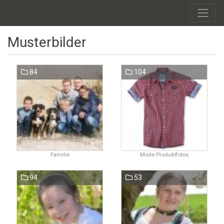
Musterbilder
84
104
Familie
Mode Produktfotos
94
53