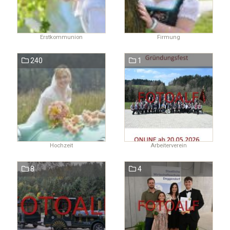
Erstkommunion
Firmung
240
1
Hochzeit
Arbeiterverein
8
4