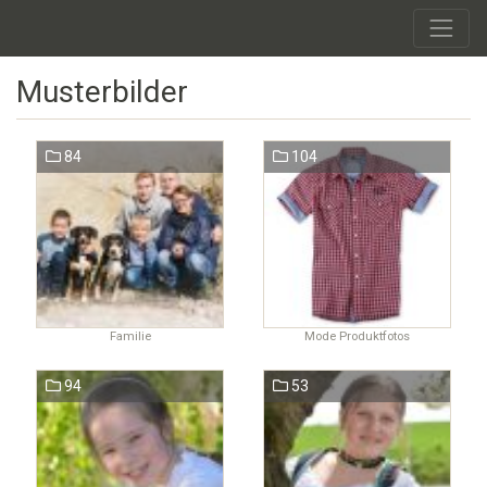
Musterbilder
84
104
Familie
Mode Produktfotos
94
53