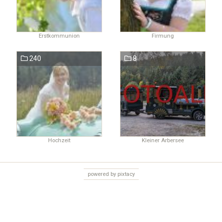
Erstkommunion
Firmung
240
8
Hochzeit
Kleiner Arbersee
powered by pixtacy