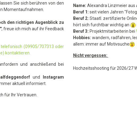
lassen Sie sich berühren von den
Name:
Alexandra Linzmeier aus 
d den Momentaufnahmen.
Beruf 1:
seit vielen Jahren "Fotog
Beruf 2:
Staatl. zertifizierte On
doch den richtigen Augenblick zu
hört sich furchtbar wichtig an
"
, freue ich mich auf ihr Feedback
Beruf 3:
Projektmitarbeiterin bei
Hobbies:
wandern, radfahren, le
allem: immer auf Motivsuche
telefonisch (09905/707313 oder
e) kontaktieren.
Nicht vergessen:
anfordern und anschließend bei
Hochzeitsshooting für 2026/27 
alfdeggendorf
und
Instagram
mmer aktuell informiert.
h für Ihr Vertrauen.